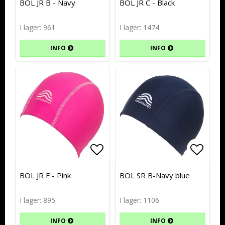
BOL JR B - Navy
BOL JR C - Black
I lager: 961
I lager: 1474
INFO
INFO
Lägg till i favoritlistan
Lägg t
Lägg t
BOL JR F - Pink
BOL SR B-Navy blue
I lager: 895
I lager: 1106
INFO
INFO