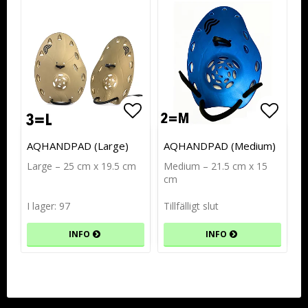
Lägg till i favoritlistan
Lägg t
AQHANDPAD (Large)
AQHANDPAD (Medium)
Large – 25 cm x 19.5 cm
Medium – 21.5 cm x 15
cm
I lager: 97
Tillfälligt slut
INFO
INFO