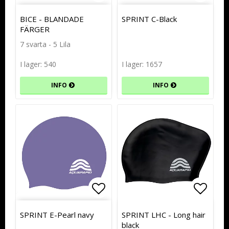
Lägg till i favoritlistan
Lägg till i favoritlistan
Lägg t
Lägg t
BICE - BLANDADE
SPRINT C-Black
FÄRGER
7 svarta - 5 Lila
I lager: 540
I lager: 1657
INFO
INFO
Lägg till i favoritlistan
Lägg till i favoritlistan
Lägg t
Lägg t
SPRINT E-Pearl navy
SPRINT LHC - Long hair
black