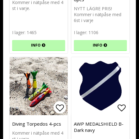
Kommer i nätpåse med 4
st i varje.
NYTT LÄGRE PRIS!
Kommer i nätpåse med
6st i varje
I lager: 1465
I lager: 1106
INFO
INFO
Lägg till i favoritlistan
Lägg till i favoritlistan
Lägg t
Diving Torpedos 4-pcs
AWP MEDALSHIELD B-
Dark navy
Kommer i nätpåse med 4
st i varje.