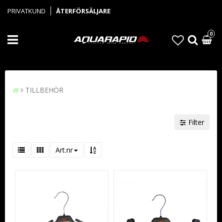
PRIVATKUND
ÅTERFÖRSÄLJARE
0
TILLBEHÖR
Filter
Art.nr