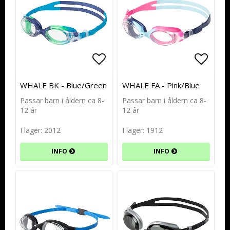
Lägg till i favoritlistan
Lägg till i favoritlistan
Lägg t
Lägg t
WHALE BK - Blue/Green
WHALE FA - Pink/Blue
Passar barn i åldern ca 8-
Passar barn i åldern ca 8-
12 år
12 år
I lager: 2012
I lager: 1912
INFO
INFO