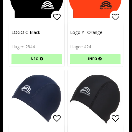
Lägg till i favoritlistan
Lägg till i favoritlistan
Lägg t
Lägg t
LOGO C-Black
Logo Y- Orange
I lager: 2844
I lager: 424
INFO
INFO
Lägg till i favoritlistan
Lägg t