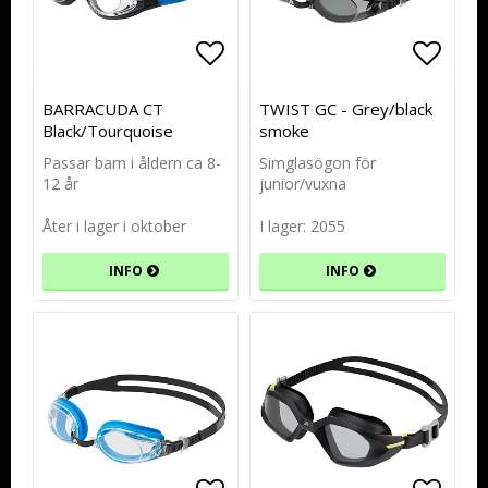
Lägg till i favoritlistan
Lägg till i favoritlistan
Lägg t
Lägg t
BARRACUDA CT
TWIST GC - Grey/black
Black/Tourquoise
smoke
Passar barn i åldern ca 8-
Simglasögon för
12 år
junior/vuxna
Åter i lager i oktober
I lager: 2055
INFO
INFO