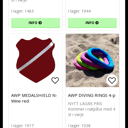
I lager: 1463
I lager: 1944
INFO
INFO
Lägg till i favoritlistan
Lägg t
Lägg t
AWP MEDALSHIELD N-
AWP DIVING RINGS 4-p
Wine red
NYTT LÄGRE PRIS
Kommer i nätpåse med 4
st i varje
I lager: 1917
I lager: 1038