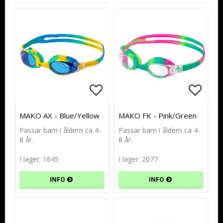
Lägg till i favoritlistan
Lägg till i favoritlistan
Lägg t
Lägg t
MAKO AX - Blue/Yellow
MAKO FK - Pink/Green
Passar barn i åldern ca 4-
Passar barn i åldern ca 4-
8 år.
8 år.
I lager: 1645
I lager: 2077
INFO
INFO