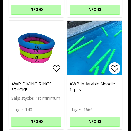
INFO
INFO
Lägg till i favoritlistan
Lägg t
Lägg t
AWP DIVING RINGS
AWP Inflatable Noodle
STYCKE
1-pcs
Säljs stycke: 4st minimum
I lager: 140
I lager: 1666
INFO
INFO