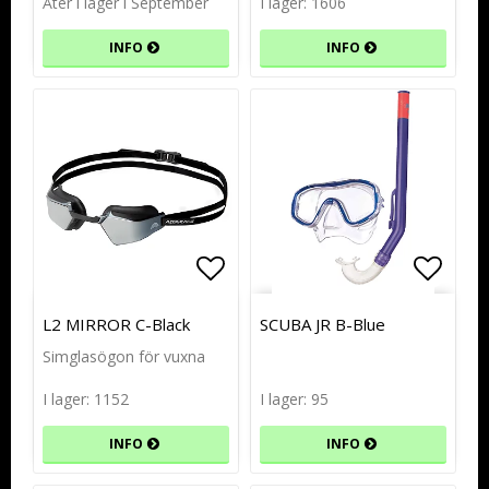
Åter i lager i September
I lager: 1606
INFO
INFO
Lägg till i favoritlistan
Lägg till i favoritlistan
Lägg t
Lägg t
L2 MIRROR C-Black
SCUBA JR B-Blue
Simglasögon för vuxna
I lager: 1152
I lager: 95
INFO
INFO