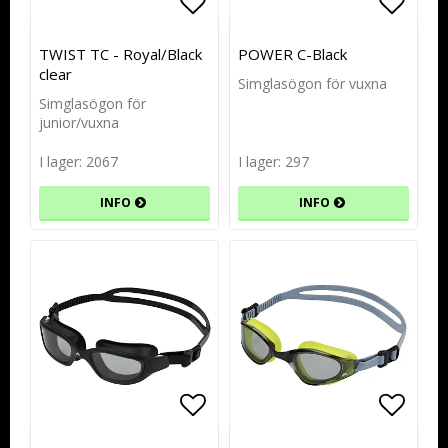
Lägg till i favoritlistan
Lägg till i favoritlistan
Lägg t
Lägg t
TWIST TC - Royal/Black
POWER C-Black
clear
Simglasögon för vuxna
Simglasögon för
junior/vuxna
I lager: 2067
I lager: 297
INFO
INFO
Lägg till i favoritlistan
Lägg till i favoritlistan
Lägg t
Lägg t