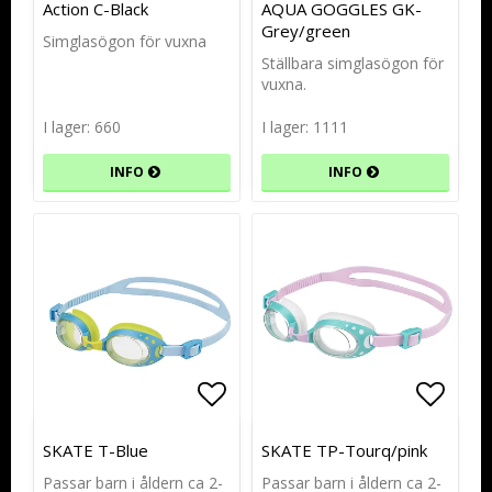
Action C-Black
AQUA GOGGLES GK-
Grey/green
Simglasögon för vuxna
Ställbara simglasögon för
vuxna.
I lager: 660
I lager: 1111
INFO
INFO
Lägg till i favoritlistan
Lägg till i favoritlistan
Lägg t
Lägg t
SKATE T-Blue
SKATE TP-Tourq/pink
Passar barn i åldern ca 2-
Passar barn i åldern ca 2-