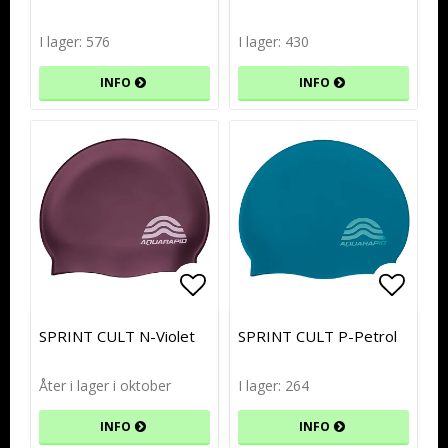
I lager: 576
I lager: 430
INFO
INFO
Lägg till i favoritlistan
Lägg till i favoritlistan
Lägg t
Lägg t
SPRINT CULT N-Violet
SPRINT CULT P-Petrol
Åter i lager i oktober
I lager: 264
INFO
INFO