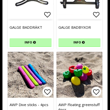
Lägg till i favoritlistan
Lägg t
GALGE BADDRÄKT
GALGE BADBYXOR
INFO
INFO
Lägg till i favoritlistan
Lägg till i favoritlistan
Lägg t
Lägg t
AWP Dive sticks - 4pcs
AWP Floating greenstuff
6pcs