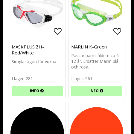
Lägg till i favoritlistan
Lägg till i favoritlistan
Lägg t
Lägg t
MASKPLUS ZH-
MARLIN K-Green
Red/White
Passar barn i åldern ca 6-
12 år. Ersätter Marlin blå
Simglasögon för vuxna
och rosa.
I lager: 281
I lager: 961
INFO
INFO