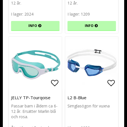
12 år.
12 år.
I lager: 2024
I lager: 1209
INFO
INFO
Lägg till i favoritlistan
Lägg till i favoritlistan
Lägg t
Lägg t
JELLY TP-Tourqoise
L2 B-Blue
Passar barn i åldern ca 6-
Simglasögon för vuxna
12 år. Ersätter Marlin blå
och rosa.