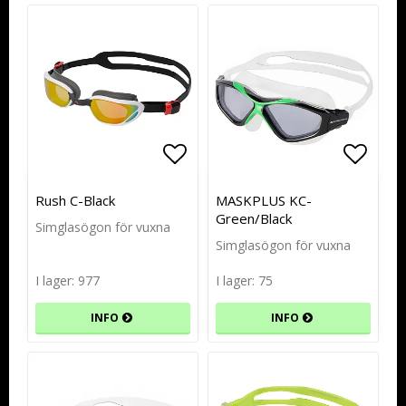
Lägg till i favoritlistan
Lägg till i favoritlistan
Lägg t
Lägg t
Rush C-Black
MASKPLUS KC-
Green/Black
Simglasögon för vuxna
Simglasögon för vuxna
I lager: 977
I lager: 75
INFO
INFO