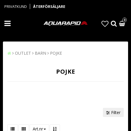
PRIVATKUND
ÅTERFÖRSÄLJARE
0
OUTLET
BARN
POJKE
POJKE
Filter
Art.nr