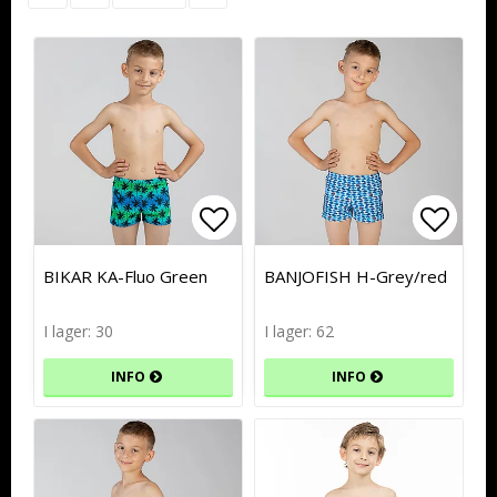
Lägg till i favoritlistan
Lägg till i favoritlistan
Lägg t
Lägg t
BIKAR KA-Fluo Green
BANJOFISH H-Grey/red
I lager: 30
I lager: 62
INFO
INFO