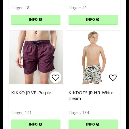
I lager: 18
I lager: 40
INFO
INFO
Lägg till i favoritlistan
Lägg till i favoritlistan
Lägg t
Lägg t
KIKKO JR VP-Purple
KIKDOTS JR HR-White
cream
I lager: 141
I lager: 134
INFO
INFO