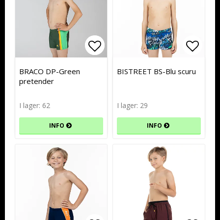
Lägg till i favoritlistan
Lägg till i favoritlistan
Lägg t
Lägg t
BRACO DP-Green
BISTREET BS-Blu scuru
pretender
I lager: 62
I lager: 29
INFO
INFO