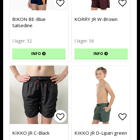
Lägg till i favoritlistan
Lägg till i favoritlistan
Lägg t
Lägg t
BIKON BE-Blue
KORRY JR W-Brown
Salsedine
I lager: 32
I lager: 56
INFO
INFO
Lägg till i favoritlistan
Lägg till i favoritlistan
Lägg t
Lägg t
KIKKO JR C-Black
KIKKO JR D-Lipari green