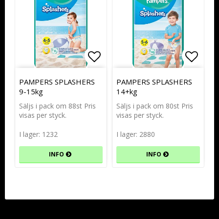
Lägg till i favoritlistan
Lägg t
PAMPERS SPLASHERS
PAMPERS SPLASHERS
9-15kg
14+kg
Säljs i pack om 88st Pris
Säljs i pack om 80st Pris
visas per styck.
visas per styck.
I lager: 1232
I lager: 2880
INFO
INFO