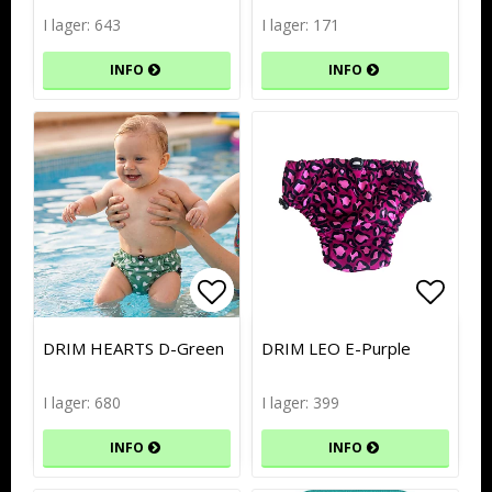
I lager: 643
I lager: 171
INFO
INFO
Lägg till i favoritlistan
Lägg till i favoritlistan
Lägg t
Lägg t
DRIM HEARTS D-Green
DRIM LEO E-Purple
I lager: 680
I lager: 399
INFO
INFO