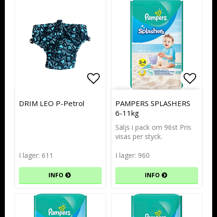
Lägg till i favoritlistan
Lägg till i favoritlistan
Lägg t
DRIM LEO P-Petrol
PAMPERS SPLASHERS
6-11kg
Säljs i pack om 96st Pris
visas per styck.
I lager: 611
I lager: 960
INFO
INFO