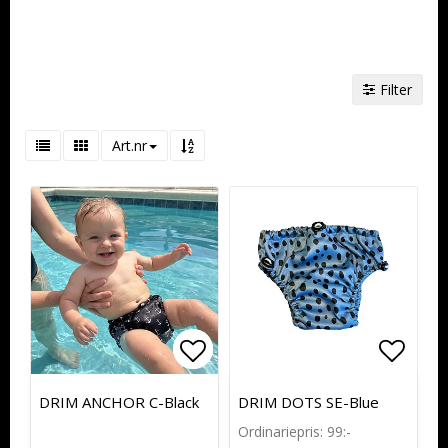
Filter
Art.nr
Lägg till i favoritlistan
Lägg till i favoritlistan
Lägg t
Lägg t
DRIM ANCHOR C-Black
DRIM DOTS SE-Blue
Ordinariepris: 99:-