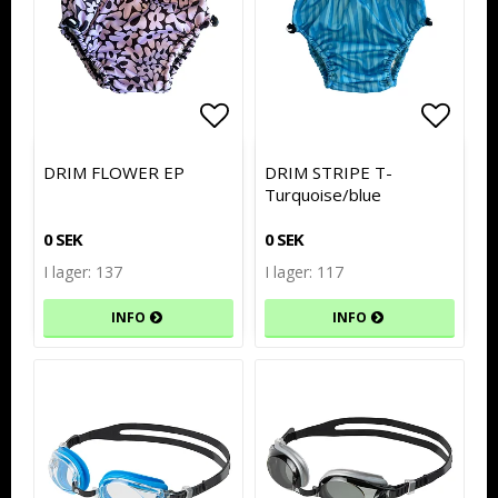
Lägg till i favoritlistan
Lägg till i favoritlistan
Lägg t
Lägg t
DRIM FLOWER EP
DRIM STRIPE T-
Turquoise/blue
0 SEK
0 SEK
I lager: 137
I lager: 117
INFO
INFO