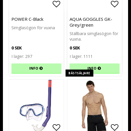
Lägg till i favoritlistan
Lägg till i favoritlistan
Lägg t
Lägg t
POWER C-Black
AQUA GOGGLES GK-
Grey/green
Simglasögon för vuxna
Ställbara simglasögon för
vuxna.
0 SEK
0 SEK
I lager: 297
I lager: 1111
INFO
INFO
BÄSTSÄLJARE