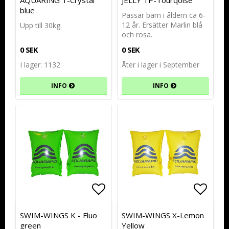
AQUARING T-Crystal
JELLY TP-Tourqoise
blue
Passar barn i åldern ca 6-
12 år. Ersätter Marlin blå
Upp till 30kg.
och rosa.
0 SEK
0 SEK
I lager: 1132
Åter i lager i September
INFO
INFO
Lägg till i favoritlistan
Lägg till i favoritlistan
Lägg t
Lägg t
SWIM-WINGS K - Fluo
SWIM-WINGS X-Lemon
green
Yellow