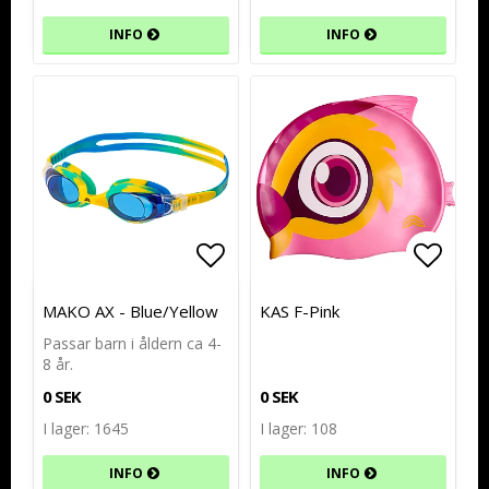
INFO
INFO
Lägg till i favoritlistan
Lägg till i favoritlistan
Lägg t
Lägg t
MAKO AX - Blue/Yellow
KAS F-Pink
Passar barn i åldern ca 4-
8 år.
0 SEK
0 SEK
I lager: 1645
I lager: 108
INFO
INFO