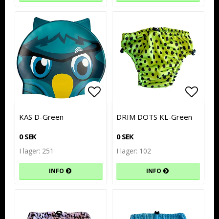
Lägg till i favoritlistan
Lägg till i favoritlistan
Lägg t
Lägg t
KAS D-Green
DRIM DOTS KL-Green
0 SEK
0 SEK
I lager: 251
I lager: 102
INFO
INFO