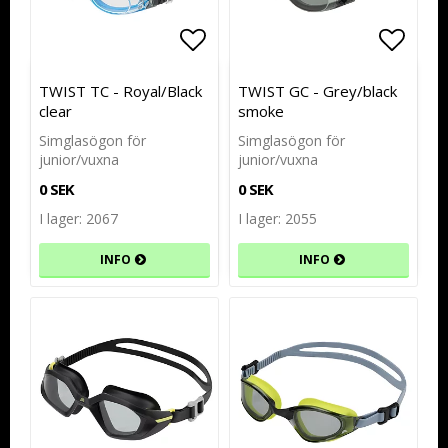
Lägg till i favoritlistan
Lägg till i favoritlistan
Lägg t
Lägg t
TWIST TC - Royal/Black
TWIST GC - Grey/black
clear
smoke
Simglasögon för
Simglasögon för
junior/vuxna
junior/vuxna
0 SEK
0 SEK
I lager: 2067
I lager: 2055
INFO
INFO