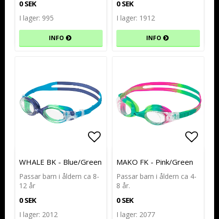
0 SEK
0 SEK
I lager: 995
I lager: 1912
INFO
INFO
Lägg till i favoritlistan
Lägg till i favoritlistan
Lägg t
Lägg t
WHALE BK - Blue/Green
MAKO FK - Pink/Green
Passar barn i åldern ca 8-
Passar barn i åldern ca 4-
12 år
8 år.
0 SEK
0 SEK
I lager: 2012
I lager: 2077