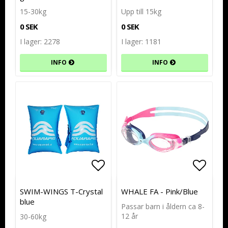
15-30kg
Upp till 15kg
0 SEK
0 SEK
I lager: 2278
I lager: 1181
INFO
INFO
Lägg till i favoritlistan
Lägg till i favoritlistan
Lägg t
Lägg t
SWIM-WINGS T-Crystal
WHALE FA - Pink/Blue
blue
Passar barn i åldern ca 8-
12 år
30-60kg