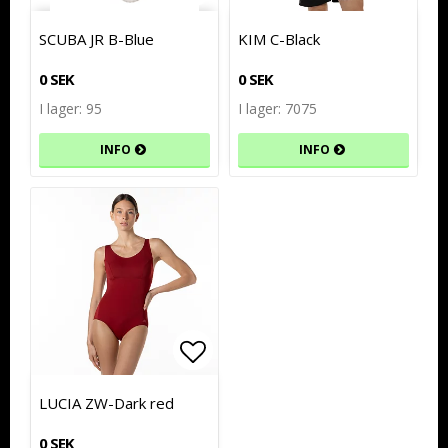
Lägg till i favoritlistan
Lägg till i favoritlistan
Lägg t
Lägg t
SCUBA JR B-Blue
KIM C-Black
0 SEK
0 SEK
I lager: 95
I lager: 7075
INFO
INFO
Lägg till i favoritlistan
Lägg till i favoritlistan
LUCIA ZW-Dark red
0 SEK