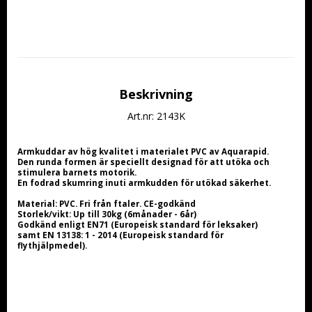
Beskrivning
Art.nr: 2143K
Armkuddar av hög kvalitet i materialet PVC av Aquarapid.
Den runda formen är speciellt designad för att utöka och 
stimulera barnets motorik.
En fodrad skumring inuti armkudden för utökad säkerhet.
Material: PVC. Fri från ftaler. CE-godkänd
Storlek/vikt: Up till 30kg (6månader - 6år)
Godkänd enligt EN71 (Europeisk standard för leksaker) 
samt EN 13138: 1 - 2014 (Europeisk standard för 
flythjälpmedel).