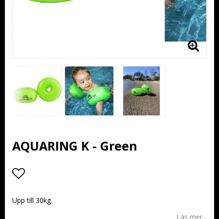
AQUARING K - Green
Lägg till i favoritlistan
Upp till 30kg.
Läs mer...