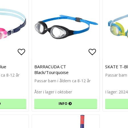
Lägg till i favoritlistan
Lägg till i favoritlistan
Lägg till i f
Lägg till i f
lue
BARRACUDA CT
SKATE T-Bl
Black/Tourquoise
 ca 8-12 år
Passar barn 
Passar barn i åldern ca 8-12 år
Åter i lager i oktober
I lager: 2024
INFO