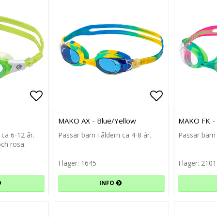
Lägg till i favoritlistan
Lägg till i favoritlistan
Lägg till i f
Lägg till i f
MAKO AX - Blue/Yellow
MAKO FK - 
 ca 6-12 år.
Passar barn i åldern ca 4-8 år.
Passar barn 
och rosa.
I lager: 1645
I lager: 2101
INFO