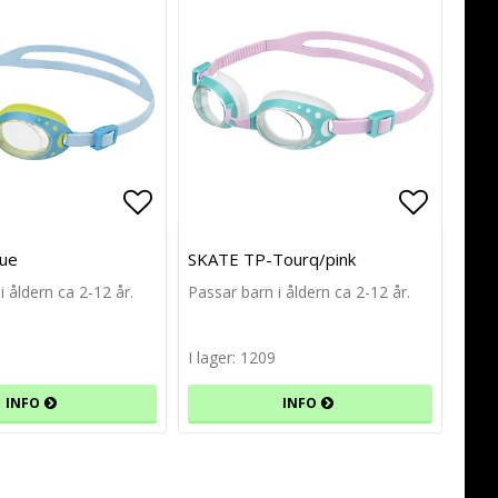
avoritlistan
avoritlistan
Lägg till i favoritlistan
Lägg till i favoritlistan
Lägg til
Lägg til
ue
SKATE TP-Tourq/pink
i åldern ca 2-12 år.
Passar barn i åldern ca 2-12 år.
I lager: 1209
INFO
INFO