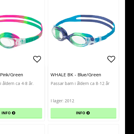
avoritlistan
avoritlistan
Lägg till i favoritlistan
Lägg till i favoritlistan
Lägg til
Lägg til
Pink/Green
WHALE BK - Blue/Green
i åldern ca 4-8 år.
Passar barn i åldern ca 8-12 år
I lager: 2012
INFO
INFO