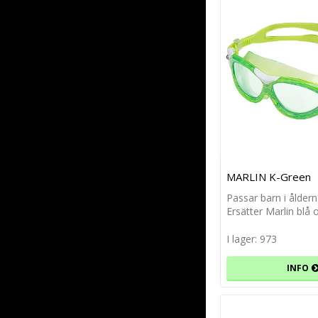
MARLIN K-Green
Passar barn i åldern
Ersätter Marlin blå 
I lager: 973
INFO