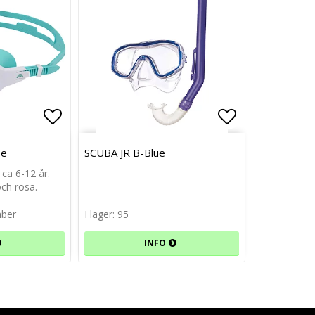
Lägg till i favoritlistan
Lägg till i favoritlistan
Lägg till i f
Lägg till i f
se
SCUBA JR B-Blue
 ca 6-12 år.
och rosa.
mber
I lager: 95
INFO