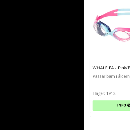
WHALE FA - Pink/B
Passar barn i åldern
I lager: 1912
INFO