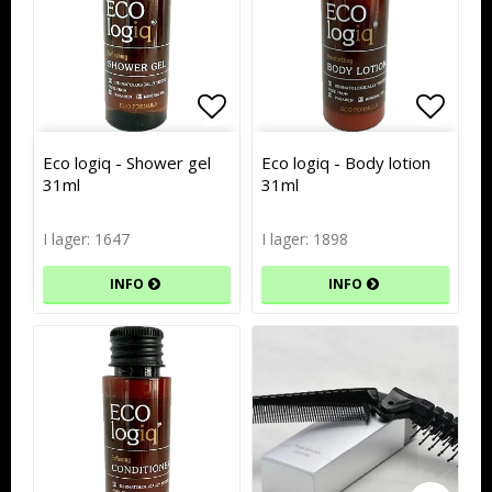
Lägg till i favoritlistan
Lägg till i favoritlistan
Lägg t
Lägg t
Eco logiq - Shower gel
Eco logiq - Body lotion
31ml
31ml
I lager: 1647
I lager: 1898
INFO
INFO