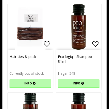
Lägg till i favoritlistan
Lägg t
Lägg t
Hair ties 8-pack
Eco logiq - Shampoo
31ml
Currently out of stock
I lager: 548
INFO
INFO