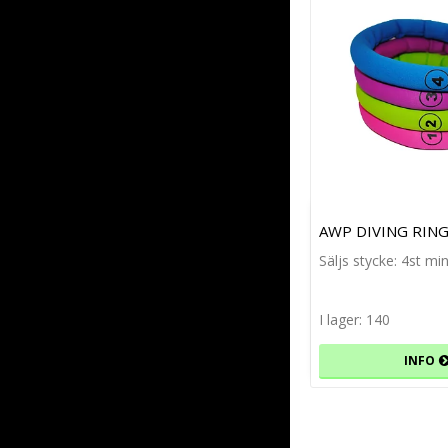
AWP DIVING RING
Säljs stycke: 4st m
I lager: 140
INFO