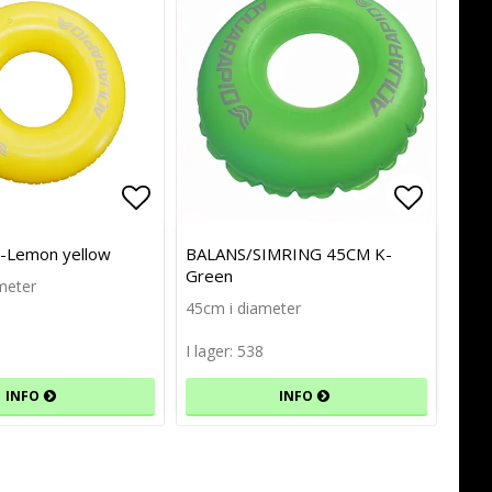
avoritlistan
avoritlistan
Lägg till i favoritlistan
Lägg til
Lägg til
-Lemon yellow
BALANS/SIMRING 45CM K-
Green
meter
45cm i diameter
I lager: 538
INFO
INFO