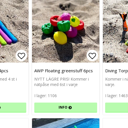
Lägg till i favoritlistan
Lägg till i favoritlistan
Lägg till i f
Lägg till i f
 4pcs
AWP Floating greenstuff 6pcs
Diving Tor
ed 4 st i
NYTT LÄGRE PRIS! Kommer i
Kommer i nä
nätpåse med 6st i varje
varje.
I lager: 1106
I lager: 1463
INFO