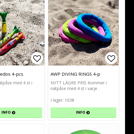
avoritlistan
avoritlistan
Lägg till i favoritlistan
Lägg till i favoritlistan
Lägg til
Lägg til
pedos 4-pcs
AWP DIVING RINGS 4-p
tpåse med 4 st i
NYTT LÄGRE PRIS Kommer i
nätpåse med 4 st i varje
I lager: 1038
INFO
INFO