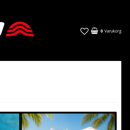
0
Varukorg