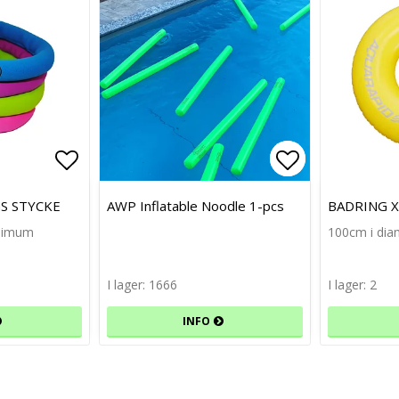
Lägg till i favoritlistan
Lägg till i f
Lägg till i f
S STYCKE
AWP Inflatable Noodle 1-pcs
BADRING X
inimum
100cm i dia
I lager: 1666
I lager: 2
INFO