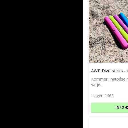
AWP Dive sticks -
Kommer i nätpåse m
varje.
I lager: 1465
INFO