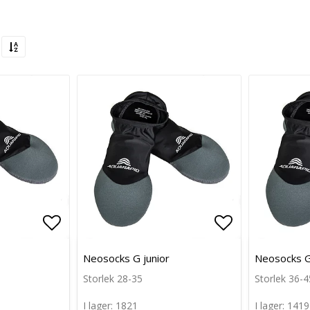
Lägg till i favoritlistan
Lägg till i favoritlistan
Lägg till i f
Lägg till i f
Neosocks G junior
Neosocks G
Storlek 28-35
Storlek 36-4
I lager: 1821
I lager: 1419