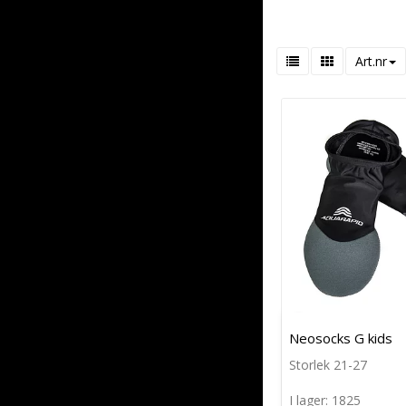
Art.nr
Neosocks G kids
Storlek 21-27
I lager: 1825