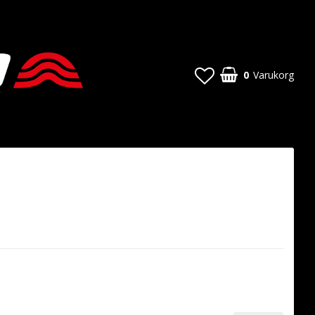
0
Varukorg