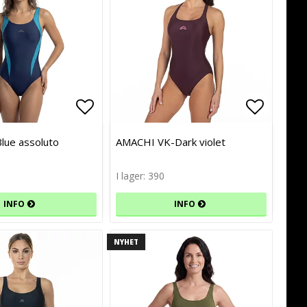
avoritlistan
avoritlistan
Lägg till i favoritlistan
Lägg till i favoritlistan
Lägg til
Lägg til
lue assoluto
AMACHI VK-Dark violet
I lager: 390
INFO
INFO
NYHET