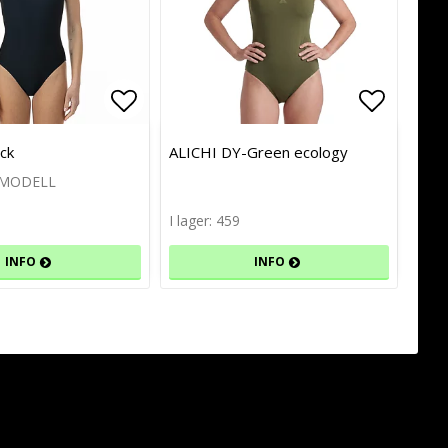
avoritlistan
avoritlistan
Lägg till i favoritlistan
Lägg till i favoritlistan
Lägg til
Lägg til
ck
ALICHI DY-Green ecology
 MODELL
I lager: 459
INFO
INFO