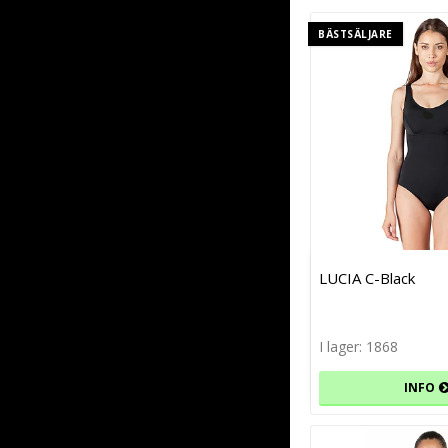
BÄSTSÄLJARE
LUCIA C-Black
I lager: 1868
INFO