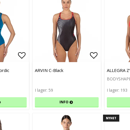
Lägg till i favoritlistan
Lägg till i favoritlistan
Lägg till i f
Lägg till i f
ordic
ARVIN C-Black
ALLEGRA Z
BODYSHAPE 
I lager: 59
I lager: 193
INFO
NYHET