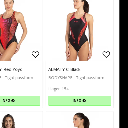
avoritlistan
avoritlistan
Lägg till i favoritlistan
Lägg till i favoritlistan
Lägg til
Lägg til
Y-Red Yoyo
ALMATY C-Black
- Tight passform
BODYSHAPE - Tight passform
I lager: 154
INFO
INFO