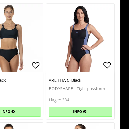
avoritlistan
avoritlistan
Lägg till i favoritlistan
Lägg till i favoritlistan
Lägg til
Lägg til
ack
ARETHA C-Black
BODYSHAPE - Tight passform
I lager: 334
INFO
INFO