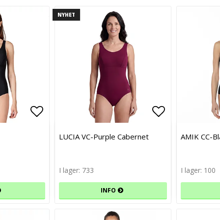
NYHET
Lägg till i favoritlistan
Lägg till i favoritlistan
Lägg till i f
Lägg till i f
LUCIA VC-Purple Cabernet
AMIK CC-Bl
I lager: 733
I lager: 100
INFO