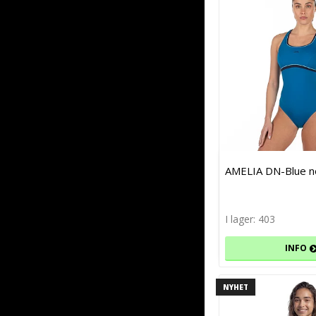
AMELIA DN-Blue n
I lager: 403
INFO
NYHET