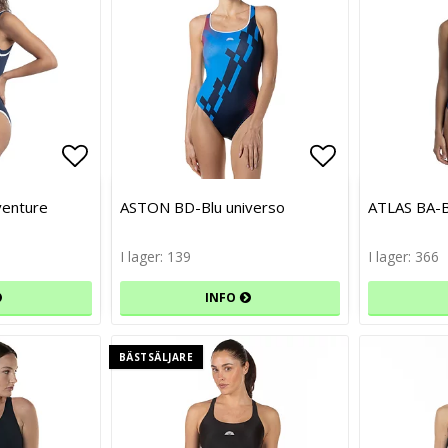
Lägg till i favoritlistan
Lägg till i favoritlistan
Lägg till i f
Lägg till i f
venture
ASTON BD-Blu universo
ATLAS BA-B
I lager: 139
I lager: 366
INFO
BÄSTSÄLJARE