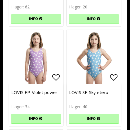
I lager: 62
I lager: 20
INFO
INFO
Lägg till i favoritlistan
Lägg till i favoritlistan
Lägg t
Lägg t
LOVIS EP-Violet power
LOVIS SE-Sky etero
I lager: 34
I lager: 40
INFO
INFO