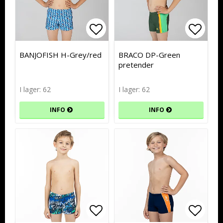
Lägg till i favoritlistan
Lägg till i favoritlistan
Lägg t
Lägg t
BANJOFISH H-Grey/red
BRACO DP-Green
pretender
I lager: 62
I lager: 62
INFO
INFO