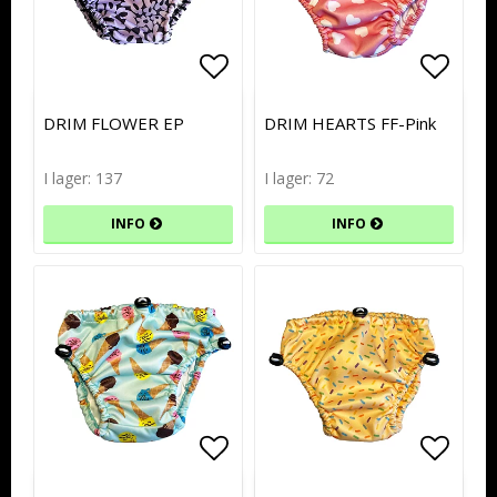
Lägg till i favoritlistan
Lägg till i favoritlistan
Lägg t
Lägg t
DRIM FLOWER EP
DRIM HEARTS FF-Pink
I lager: 137
I lager: 72
INFO
INFO
Lägg till i favoritlistan
Lägg till i favoritlistan
Lägg t
Lägg t