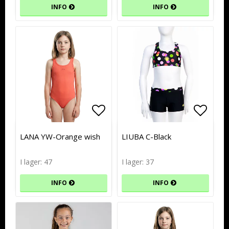
INFO
INFO
Lägg till i favoritlistan
Lägg till i favoritlistan
Lägg t
Lägg t
LANA YW-Orange wish
LIUBA C-Black
I lager: 47
I lager: 37
INFO
INFO