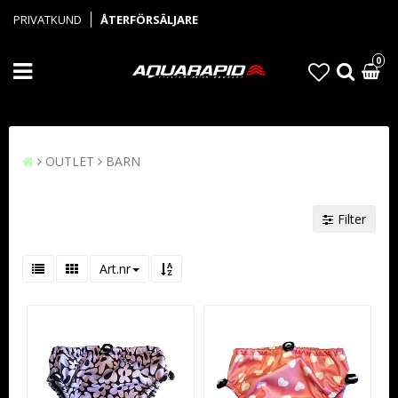
PRIVATKUND
ÅTERFÖRSÄLJARE
0
OUTLET
BARN
Filter
Art.nr