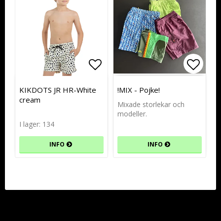
Lägg till i favoritlistan
Lägg till i favoritlistan
Lägg t
KIKDOTS JR HR-White
!MIX - Pojke!
cream
Mixade storlekar och
modeller.
I lager: 134
INFO
INFO