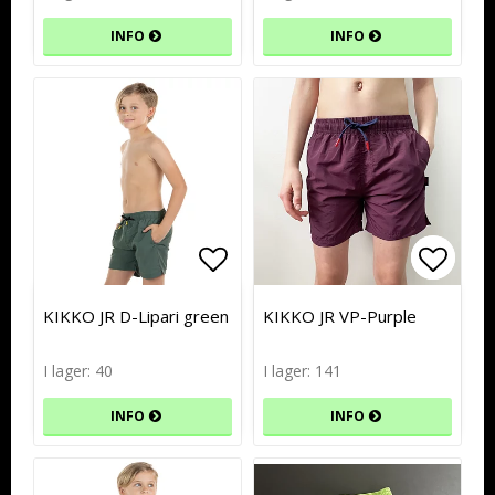
INFO
INFO
Lägg till i favoritlistan
Lägg till i favoritlistan
Lägg t
Lägg t
KIKKO JR D-Lipari green
KIKKO JR VP-Purple
I lager: 40
I lager: 141
INFO
INFO