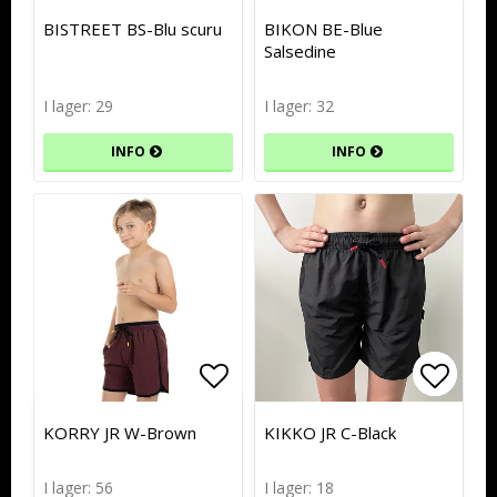
Lägg till i favoritlistan
Lägg till i favoritlistan
Lägg t
Lägg t
BISTREET BS-Blu scuru
BIKON BE-Blue
Salsedine
I lager: 29
I lager: 32
INFO
INFO
Lägg till i favoritlistan
Lägg till i favoritlistan
Lägg t
Lägg t
KORRY JR W-Brown
KIKKO JR C-Black
I lager: 56
I lager: 18