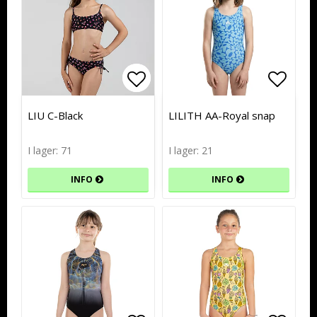
Lägg till i favoritlistan
Lägg till i favoritlistan
Lägg t
Lägg t
LIU C-Black
LILITH AA-Royal snap
I lager: 71
I lager: 21
INFO
INFO