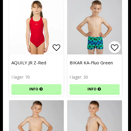
Lägg till i favoritlistan
Lägg till i favoritlistan
Lägg t
Lägg t
AQUILY JR Z-Red
BIKAR KA-Fluo Green
I lager: 70
I lager: 30
INFO
INFO