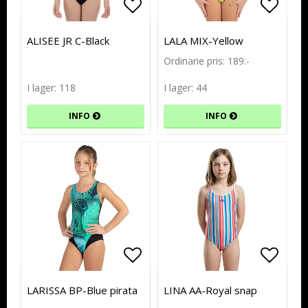
Lägg till i favoritlistan
Lägg till i favoritlistan
Lägg t
Lägg t
ALISEE JR C-Black
LALA MIX-Yellow
Ordinarie pris: 189:-
I lager: 118
I lager: 44
INFO
INFO
Lägg till i favoritlistan
Lägg till i favoritlistan
Lägg t
Lägg t
LARISSA BP-Blue pirata
LINA AA-Royal snap