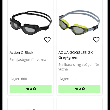
Lägg till i favoritlistan
Lägg till i favoritlistan
Lägg t
Lägg t
Action C-Black
AQUA GOGGLES GK-
Grey/green
Simglasögon för vuxna
Ställbara simglasögon för
vuxna.
I lager: 660
I lager: 1111
INFO
INFO