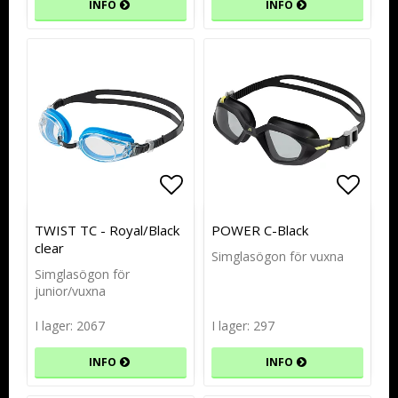
INFO
INFO
Lägg till i favoritlistan
Lägg till i favoritlistan
Lägg t
Lägg t
TWIST TC - Royal/Black
POWER C-Black
clear
Simglasögon för vuxna
Simglasögon för
junior/vuxna
I lager: 2067
I lager: 297
INFO
INFO