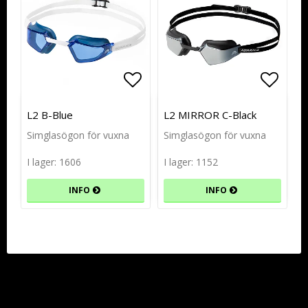
Lägg till i favoritlistan
Lägg till i favoritlistan
Lägg t
Lägg t
L2 B-Blue
L2 MIRROR C-Black
Simglasögon för vuxna
Simglasögon för vuxna
I lager: 1606
I lager: 1152
INFO
INFO