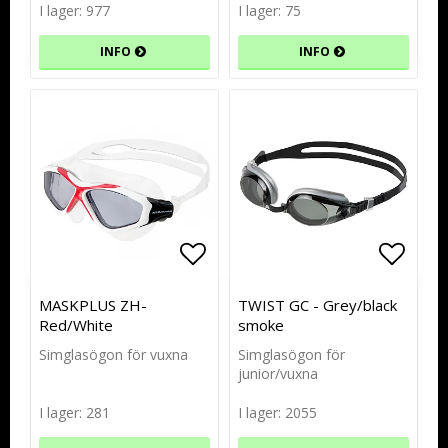
I lager: 977
I lager: 75
INFO
INFO
Lägg till i favoritlistan
Lägg till i favoritlistan
Lägg t
Lägg t
MASKPLUS ZH-
TWIST GC - Grey/black
Red/White
smoke
Simglasögon för vuxna
Simglasögon för
junior/vuxna
I lager: 281
I lager: 2055