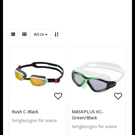
Art.nr
Lägg till i favoritlistan
Lägg till i favoritlistan
Lägg t
Lägg t
Rush C-Black
MASKPLUS KC-
Green/Black
Simglasögon för vuxna
Simglasögon för vuxna