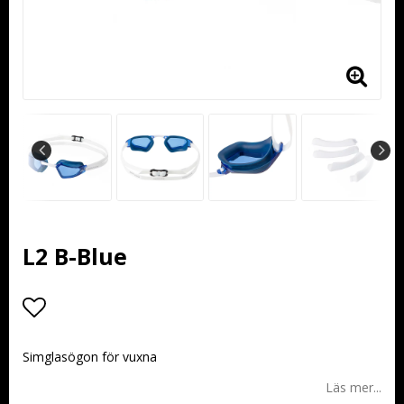
L2 B-Blue
Lägg till i favoritlistan
Simglasögon för vuxna
Läs mer...