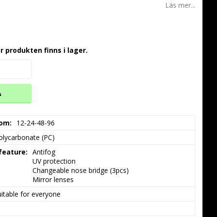
Läs mer...
r produkten finns i lager.
A
 om
12-24-48-96
olycarbonate (PC)
 feature
Antifog

UV protection

Changeable nose bridge (3pcs)

Mirror lenses
uitable for everyone