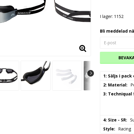
I lager: 1152
Bli meddelad nä
BEVAK
1: Säljs i pack
2: Material
P
3: Techniqual
4: Size - SR
S
Style
Racing