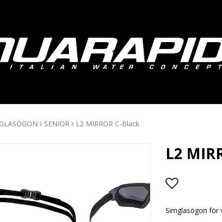
MGLASÖGON
SENIOR
L2 MIRROR C-Black
L2 MIR
Lägg till i
Simglasögon för 