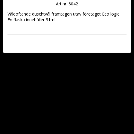
Art.nr: 6042
Väldoftande duschtvål framtagen utav företaget Eco logiq.
En flaska innehåller 31ml