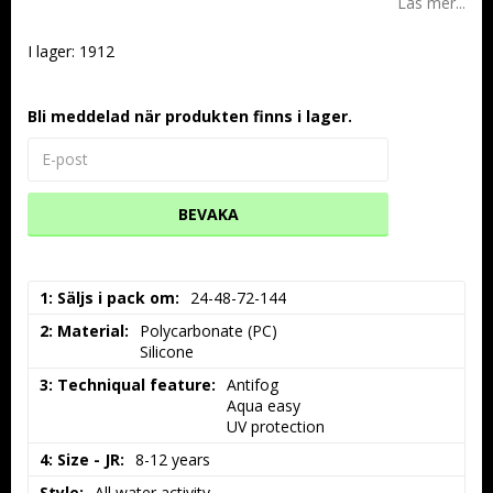
Läs mer...
I lager: 1912
Bli meddelad när produkten finns i lager.
BEVAKA
1: Säljs i pack om
24-48-72-144
2: Material
Polycarbonate (PC)

Silicone
3: Techniqual feature
Antifog

Aqua easy

UV protection
4: Size - JR
8-12 years
Style
All water activity