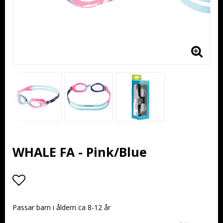
WHALE FA - Pink/Blue
Lägg till i favoritlistan
Passar barn i åldern ca 8-12 år