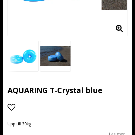
AQUARING T-Crystal blue
Lägg till i favoritlistan
Upp till 30kg.
Läs mer...