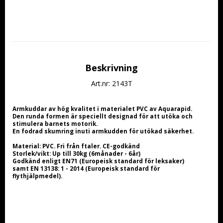
Beskrivning
Art.nr: 2143T
Armkuddar av hög kvalitet i materialet PVC av Aquarapid.
Den runda formen är speciellt designad för att utöka och 
stimulera barnets motorik.
En fodrad skumring inuti armkudden för utökad säkerhet.
Material: PVC. Fri från ftaler. CE-godkänd
Storlek/vikt: Up till 30kg (6månader - 6år)
Godkänd enligt EN71 (Europeisk standard för leksaker) 
samt EN 13138: 1 - 2014 (Europeisk standard för 
flythjälpmedel).