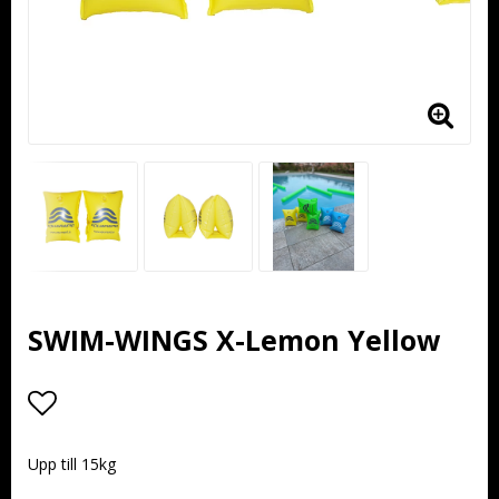
SWIM-WINGS X-Lemon Yellow
Lägg till i favoritlistan
Upp till 15kg