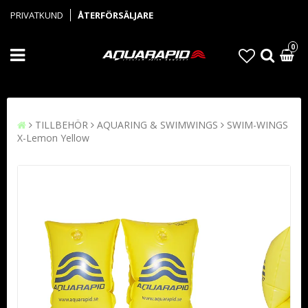
PRIVATKUND
ÅTERFÖRSÄLJARE
0
TILLBEHÖR
AQUARING & SWIMWINGS
SWIM-WINGS
X-Lemon Yellow