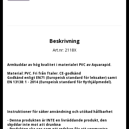
Beskrivning
Art.nr: 2118X
Armkuddar av hög kvalitet i materialet PVC av Aquarapid.
Material: PVC. Fri från ftaler. CE-godkänd
Godkänd enligt EN71 (Europeisk standard för leksaker) samt 
EN 13138: 1 - 2014 (Europeisk standard för flythjälpmedel).
Instruktioner för säker användning och utökad hållbarhet
- Denna produkten är INTE en livräddande produkt, den 
skyddar inte mot att drunkna
- Produkten ska ses som ett redskap för att uppmuntra 