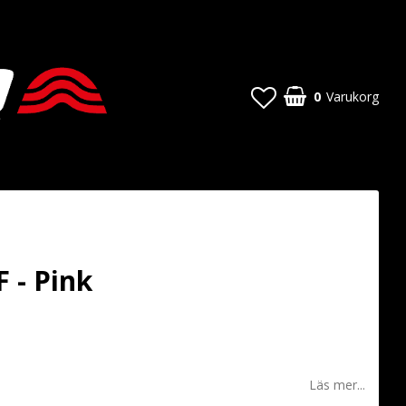
0
Varukorg
F - Pink
 favoritlistan
Läs mer...