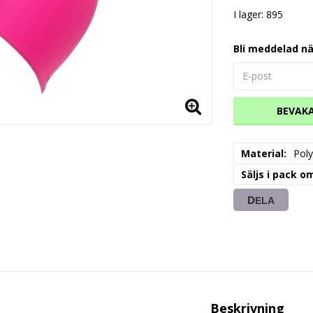
I lager: 895
Bli meddelad nä
BEVAK
Material
Poly
Säljs i pack o
DELA
Beskrivning