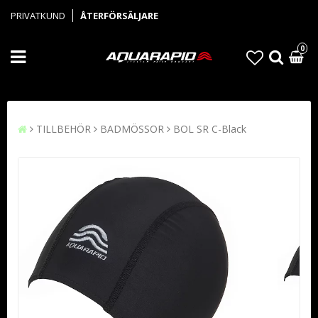
PRIVATKUND
ÅTERFÖRSÄLJARE
0
TILLBEHÖR
BADMÖSSOR
BOL SR C-Black