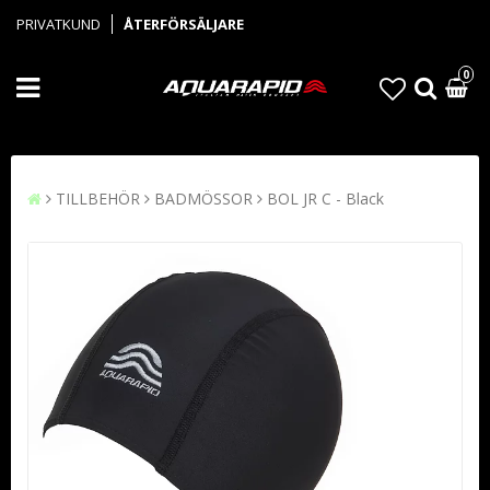
PRIVATKUND
ÅTERFÖRSÄLJARE
0
TILLBEHÖR
BADMÖSSOR
BOL JR C - Black