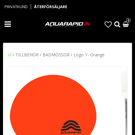
PRIVATKUND
ÅTERFÖRSÄLJARE
0
TILLBEHÖR
BADMÖSSOR
Logo Y- Orange