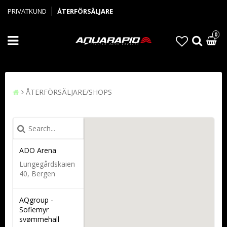
PRIVATKUND
ÅTERFÖRSÄLJARE
0
ÅTERFÖRSÄLJARE/SHOPS
ADO Arena
Lungegårdskaien
40, Bergen
AQgroup -
Sofiemyr
svømmehall