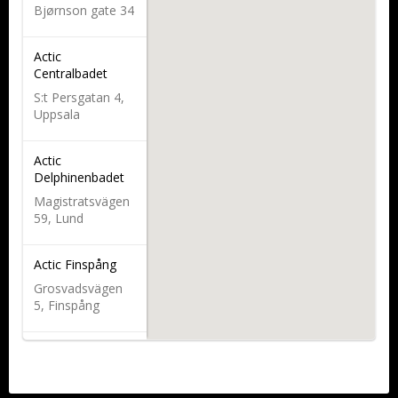
Bjørnson gate 34
Actic
Centralbadet
S:t Persgatan 4,
Uppsala
Actic
Delphinenbadet
Magistratsvägen
59, Lund
Actic Finspång
Grosvadsvägen
5, Finspång
Actic Friskvågen
Strandgatan 5,
Varberg