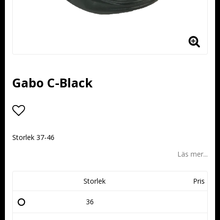
Gabo C-Black
Lägg till i favoritlistan
Storlek 37-46
Läs mer...
Storlek
Pris
36