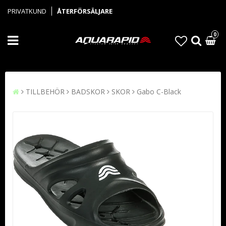
PRIVATKUND
ÅTERFÖRSÄLJARE
0
TILLBEHÖR
BADSKOR
SKOR
Gabo C-Black