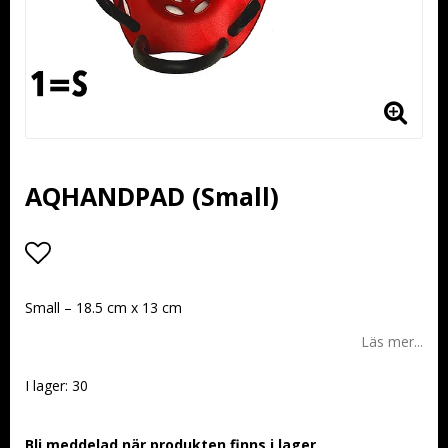
AQHANDPAD (Small)
Lägg till i favoritlistan
Small – 18.5 cm x 13 cm
Läs mer...
I lager: 30
Bli meddelad när produkten finns i lager.