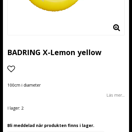
BADRING X-Lemon yellow
Lägg till i favoritlistan
100cm i diameter
Läs mer...
I lager: 2
Bli meddelad när produkten finns i lager.