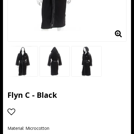
Flyn C - Black
Lägg till i favoritlistan
Material: Microcotton