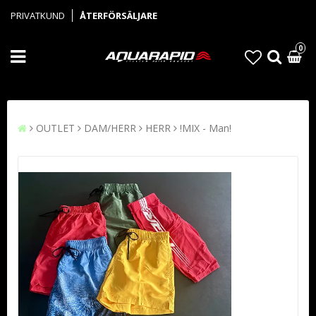
PRIVATKUND
ÅTERFÖRSÄLJARE
0
OUTLET
DAM/HERR
HERR
!MIX - Man!