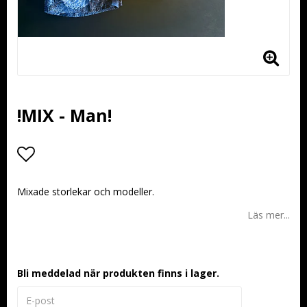
!MIX - Man!
Lägg till i favoritlistan
Mixade storlekar och modeller.
Läs mer...
Bli meddelad när produkten finns i lager.