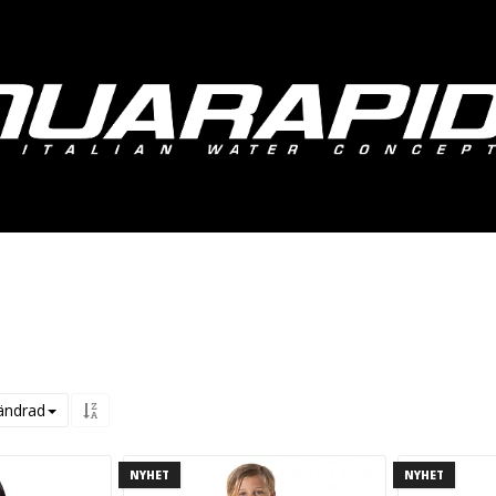
ändrad
NYHET
NYHET