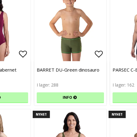
Lägg till i favoritlistan
Lägg till i favoritlistan
Lägg till i f
Lägg till i f
Cabernet
BARRET DU-Green dinosauro
PARSEC C-B
I lager: 288
I lager: 162
INFO
NYHET
NYHET