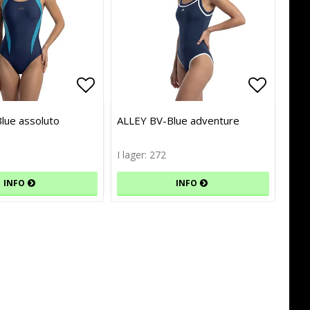
avoritlistan
avoritlistan
Lägg till i favoritlistan
Lägg till i favoritlistan
Lägg til
Lägg til
lue assoluto
ALLEY BV-Blue adventure
I lager: 272
INFO
INFO