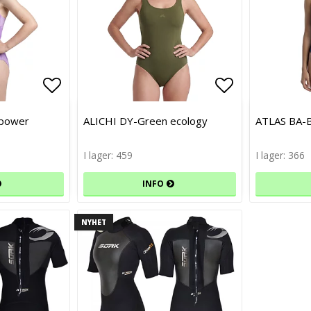
Lägg till i favoritlistan
Lägg till i favoritlistan
Lägg till i f
Lägg till i f
 power
ALICHI DY-Green ecology
ATLAS BA-B
I lager: 459
I lager: 366
INFO
NYHET