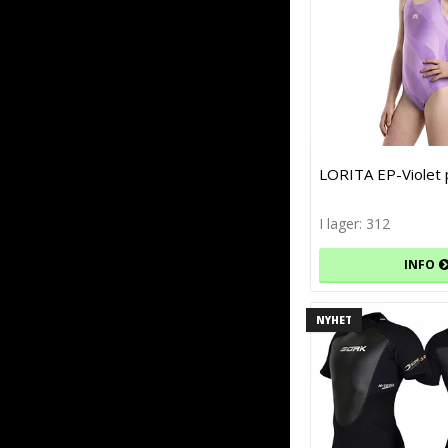
LORITA EP-Violet
I lager: 312
INFO
NYHET