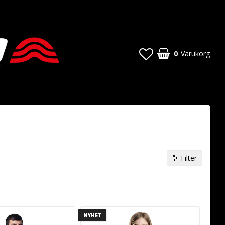
0
Varukorg
Filter
NYHET