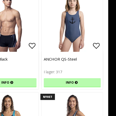
avoritlistan
avoritlistan
Lägg till i favoritlistan
Lägg till i favoritlistan
Lägg til
Lägg til
lack
ANCHOR QS-Steel
I lager: 317
INFO
INFO
NYHET