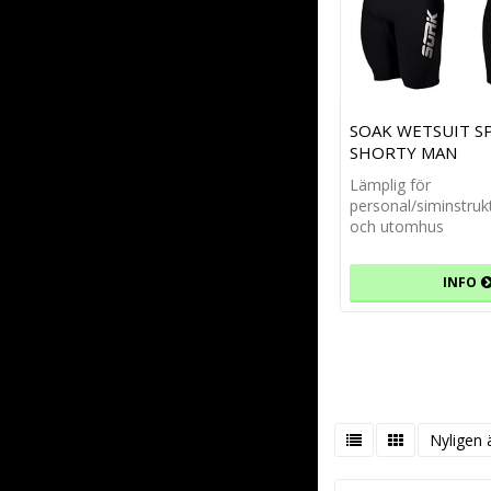
SOAK WETSUIT S
SHORTY MAN
Lämplig för
personal/siminstru
och utomhus
INFO
Nyligen 