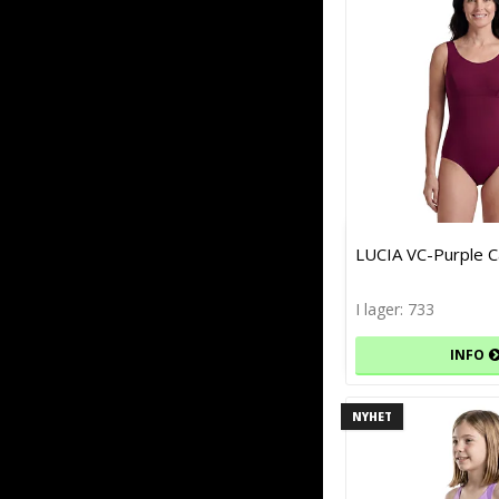
LUCIA VC-Purple 
I lager: 733
INFO
NYHET