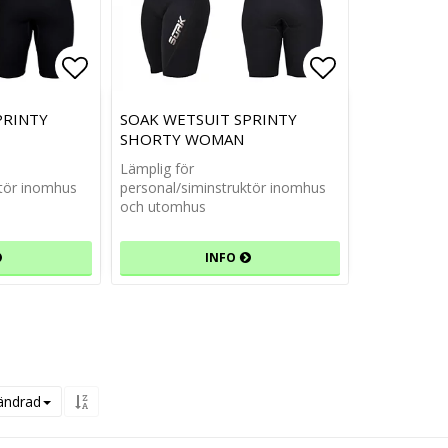
Lägg till i favoritlistan
Lägg till i f
PRINTY
SOAK WETSUIT SPRINTY
SHORTY WOMAN
Lämplig för
ktör inomhus
personal/siminstruktör inomhus
och utomhus
INFO
ändrad