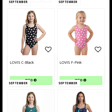
SEPTEMBER
SEPTEMBER
Lägg till i favoritlistan
Lägg till i favoritlistan
Lägg t
Lägg t
LOVIS C-Black
LOVIS F-Pink
INFO
INFO
SEPTEMBER
SEPTEMBER