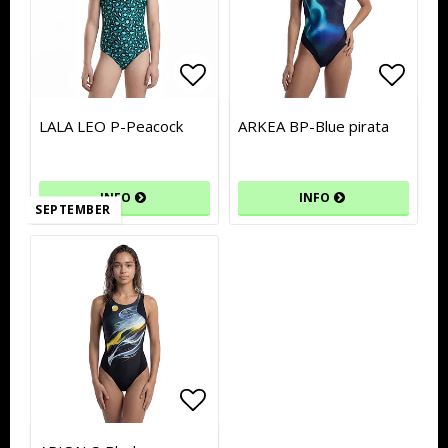
Lägg till i favoritlistan
Lägg till i favoritlistan
Lägg t
Lägg t
LALA LEO P-Peacock
ARKEA BP-Blue pirata
INFO
INFO
SEPTEMBER
Lägg till i favoritlistan
Lägg till i favoritlistan