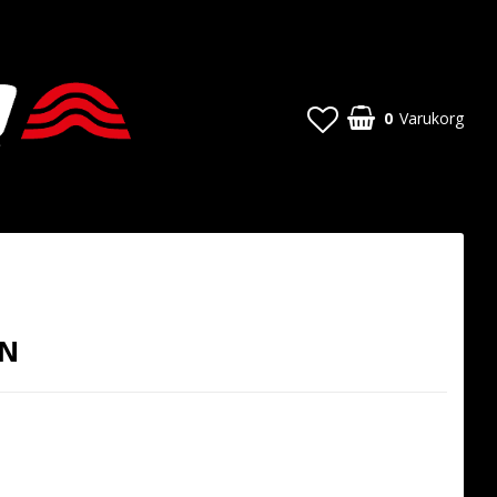
0
Varukorg
ON