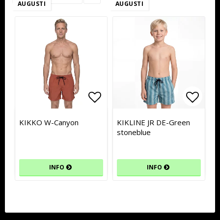
AUGUSTI
AUGUSTI
Lägg till i favoritlistan
Lägg till i favoritlistan
Lägg t
Lägg t
KIKKO W-Canyon
KIKLINE JR DE-Green
stoneblue
INFO
INFO