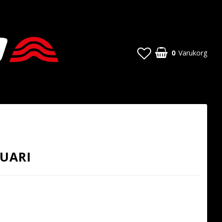
0
Varukorg
NUARI