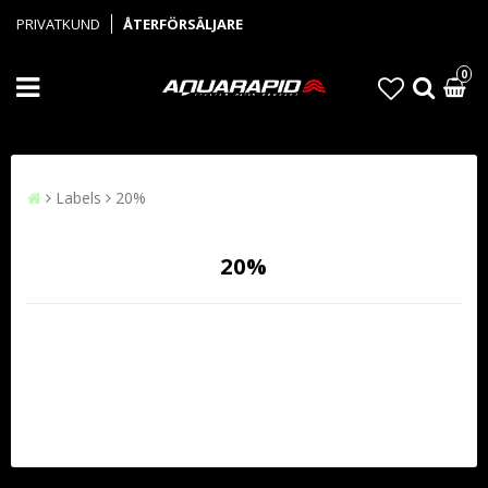
PRIVATKUND
ÅTERFÖRSÄLJARE
0
Labels
20%
20%