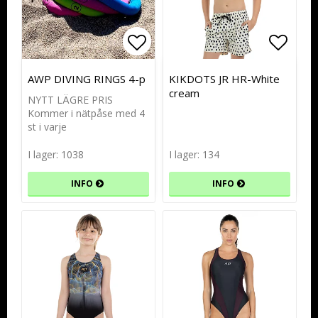
Lägg till i favoritlistan
Lägg till i favoritlistan
Lägg t
Lägg t
AWP DIVING RINGS 4-p
KIKDOTS JR HR-White
cream
NYTT LÄGRE PRIS
Kommer i nätpåse med 4
st i varje
I lager: 1038
I lager: 134
INFO
INFO