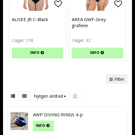
Lägg till i favoritlistan
Lägg till i favoritlistan
Lägg t
Lägg t
ALISEE JR C-Black
AREA GWF-Grey
grafene
I lager: 118
I lager: 32
INFO
INFO
Filter
Nyligen ändrad
AWP DIVING RINGS 4-p
INFO