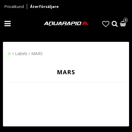
Privatkund
Återförsäljare
0
Labels
MARS
MARS