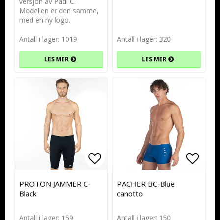
versjon av Padi C.
Modellen er den samme,
med en ny logo.
Antall i lager: 1019
Antall i lager: 320
LES MER
LES MER
Add to list of favorites
Add to list of favorites
Add to
Add to
PROTON JAMMER C-
PACHER BC-Blue
Black
canotto
Antall i lager: 159
Antall i lager: 150