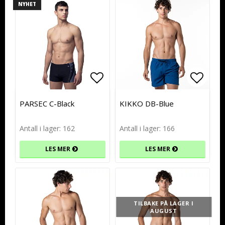
NYHET
Add to list of favorites
Add to list of favorites
Add to
Add to
PARSEC C-Black
KIKKO DB-Blue
Antall i lager: 162
Antall i lager: 166
LES MER
LES MER
TILBAKE PÅ LAGER I
AUGUST