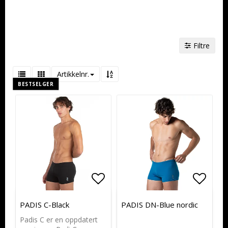
Filtre
Artikkelnr.
BESTSELGER
Add to list of favorites
Add to list of favorites
Add to
Add to
PADIS C-Black
PADIS DN-Blue nordic
Padis C er en oppdatert