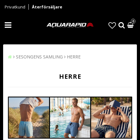
Privatkund
Återförsäljare
0
SESONGENS SAMLING
HERRE
HERRE