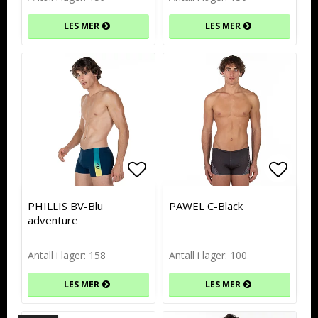
LES MER
LES MER
Add to list of favorites
Add to list of favorites
Add to
Add to
PHILLIS BV-Blu
PAWEL C-Black
adventure
Antall i lager: 158
Antall i lager: 100
LES MER
LES MER