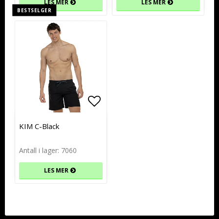
LES MER
LES MER
BESTSELGER
Add to list of favorites
Add to list of favorites
KIM C-Black
Antall i lager: 7060
LES MER