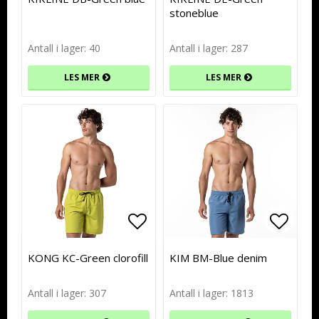
stoneblue
Antall i lager: 40
Antall i lager: 287
LES MER
LES MER
Add to list of favorites
Add to list of favorites
Add to
Add to
KONG KC-Green clorofill
KIM BM-Blue denim
Antall i lager: 307
Antall i lager: 1813