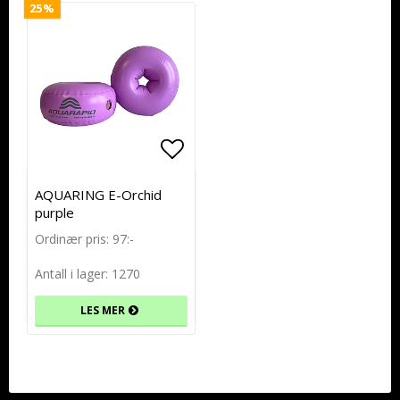
25%
Add to list of favorites
Add to list of favorites
AQUARING E-Orchid
purple
Ordinær pris: 97:-
Antall i lager: 1270
LES MER