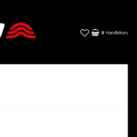
0
Handlekurv