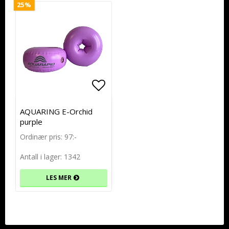
25%
Add to list of favorites
Add to list of favorites
AQUARING E-Orchid
purple
Ordinær pris: 97:-
Antall i lager: 1342
LES MER