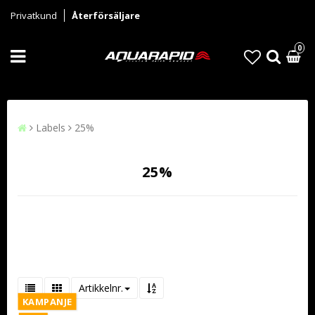
Privatkund
Återförsäljare
0
Labels
25%
25%
Artikkelnr.
KAMPANJE