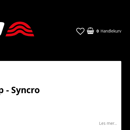
0
Handlekurv
p - Syncro
t of favorites
Les mer...