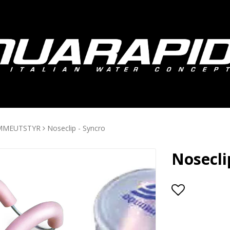
MMEUTSTYR
Noseclip - Syncro
Nosecli
Add to lis