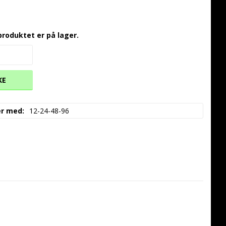
produktet er på lager.
KE
er med
12-24-48-96