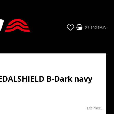
0
Handlekurv
DALSHIELD B-Dark navy
t of favorites
Les mer...