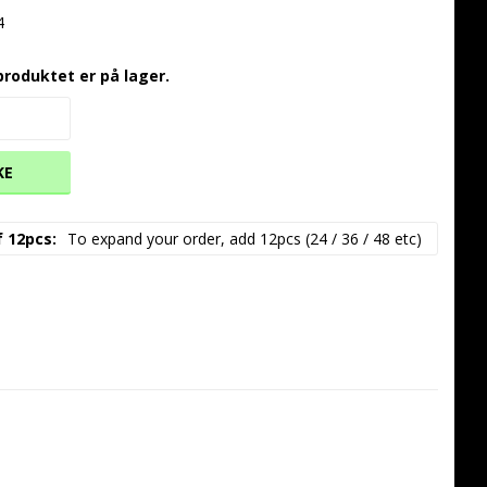
4
produktet er på lager.
KE
f 12pcs
To expand your order, add 12pcs (24 / 36 / 48 etc)