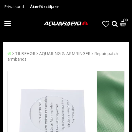
Privatkund
Återförsäljare
0
TILBEHØR
AQUARING & ARMRINGER
Repair patch
armbands