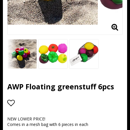
AWP Floating greenstuff 6pcs
Add to list of favorites
NEW LOWER PRICE!
Comes in a mesh bag with 6 pieces in each