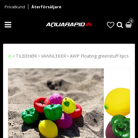
Privatkund
Återförsäljare
0
TILBEHØR
VANNLEKER
AWP Floating greenstuff 6pcs