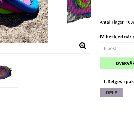
Antall i lager: 103
Få beskjed når 
OVERVÅ
1: Selges i p
DELE