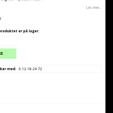
Les mer...
8
produktet er på lager.
KE
akker med
6-12-18-24-72