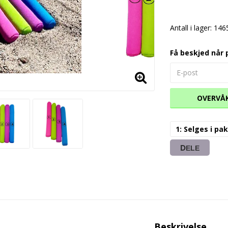
Antall i lager: 146
Få beskjed når 
OVERVÅ
1: Selges i p
DELE
Beskrivelse