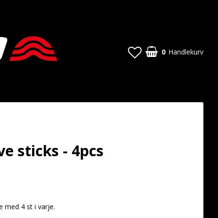
0
Handlekurv
e sticks - 4pcs
t of favorites
med 4 st i varje.