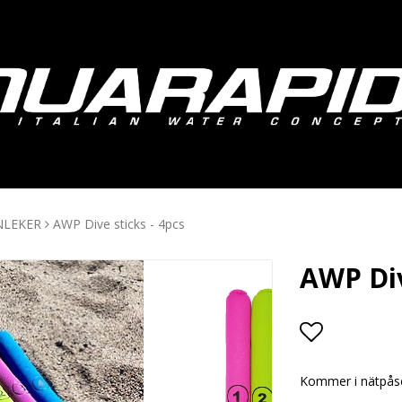
NLEKER
AWP Dive sticks - 4pcs
AWP Div
Add to lis
Kommer i nätpåse 