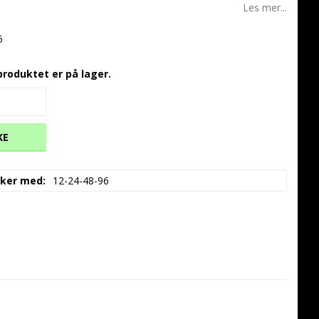
Les mer...
5
produktet er på lager.
KE
akker med
12-24-48-96