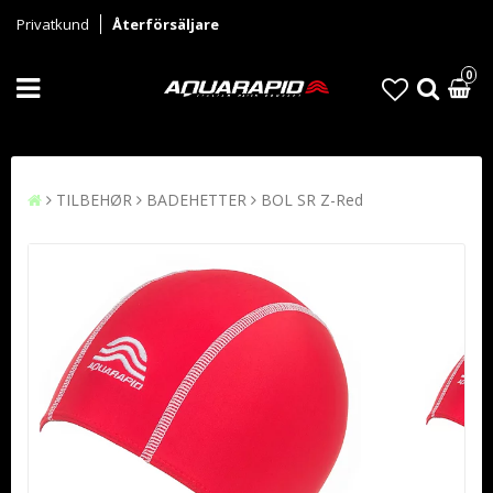
Privatkund
Återförsäljare
0
TILBEHØR
BADEHETTER
BOL SR Z-Red