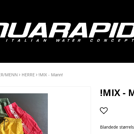
ER/MENN
HERRE
!MIX - Mann!
!MIX - 
Add to lis
Blandede størrels