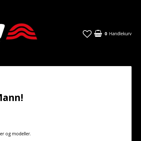
0
Handlekurv
Mann!
t of favorites
er og modeller.