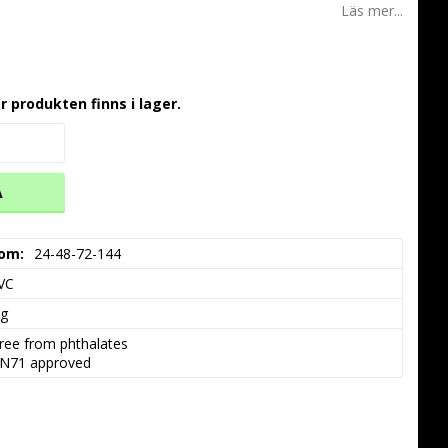
Läs mer...
r produkten finns i lager.
A
 om
24-48-72-144
VC
kg
ree from phthalates

N71 approved