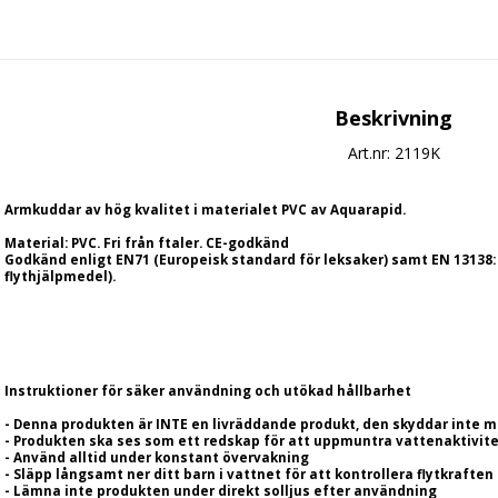
Beskrivning
Art.nr: 2119K
Armkuddar av hög kvalitet i materialet PVC av Aquarapid.
Material: PVC. Fri från ftaler. CE-godkänd
Godkänd enligt EN71 (Europeisk standard för leksaker) samt EN 13138: 1
flythjälpmedel).
Instruktioner för säker användning och utökad hållbarhet
- Denna produkten är INTE en livräddande produkt, den skyddar inte m
- Produkten ska ses som ett redskap för att uppmuntra vattenaktivite
- Använd alltid under konstant övervakning
- Släpp långsamt ner ditt barn i vattnet för att kontrollera flytkraften
- Lämna inte produkten under direkt solljus efter användning