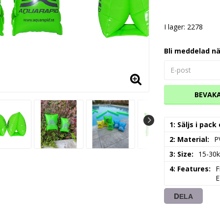
I lager: 2278
Bli meddelad nä
BEVAK
1: Säljs i pack
2: Material
P
3: Size
15-30
4: Features
F
E
DELA