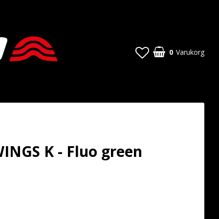
0
Varukorg
NGS K - Fluo green
 favoritlistan