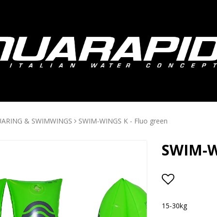
ARING & SWIMWINGS
SWIM-WINGS K - Fluo green
SWIM-WI
Lägg till i
15-30kg