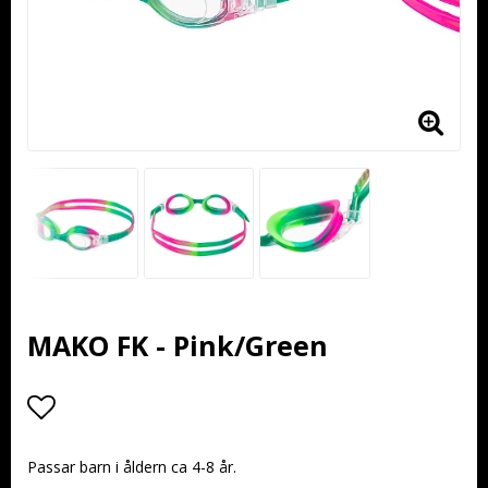
MAKO FK - Pink/Green
Lägg till i favoritlistan
Passar barn i åldern ca 4-8 år.